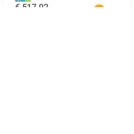
€ 517.92
Verzenden: € 0.00
2 dagen
GROHE Selection Spiegel 41077gn0 kopen℃
Sanitairwinkel.nl is dé Grohe specialist met een groot
assortiment Vergrootspiegels.
TERUG
Algemeen