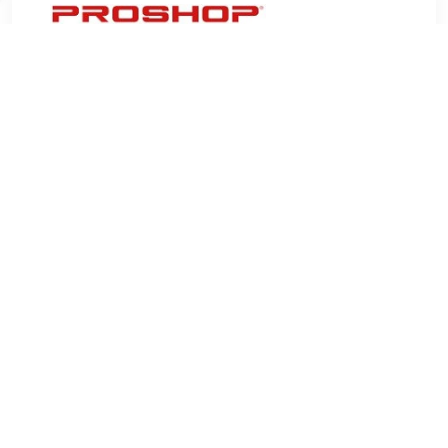
€ 23.00
Verzenden: € 6.99
7 days
€ 24.69
Verzenden: € 0.00
Voorradig.
Gillian Jones Table Mirror With Tray White 1 st