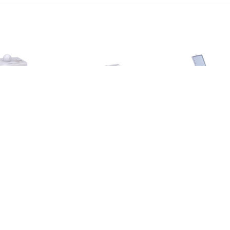
€ 1.79
€ 3.49
€ 4.3
Wattenschijfjes
Make-up
Basic ma
izer/opberger - 9 x 7
organizer/opberger - 22 x
spiegel/scheer
 cm - marmer look -
13 x 8 cm - marmer look -
grijs - op st
kunststof - 23