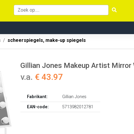
s
scheerspiegels, make-up spiegels
Gillian Jones Makeup Artist Mirror 
v.a.
€ 43.97
Fabrikant:
Gillian Jones
EAN-code:
5713982012781