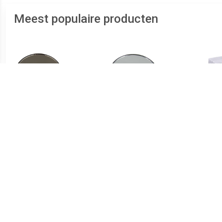
Meest populaire producten
€ 2.98
€ 2.49
Vergrootspiegel 15x met
Vergrootspiegel 3x met
Zuignappen
Zuignappen
organ
x 8