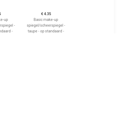
5
€ 4.35
ke-up
Basic make-up
spiegel -
spiegel/scheerspiegel -
andaard -
taupe - op standaard -
 x 17 cm -
kunststof - 23 x 17 cm -
5
€ 4.75
iegel -
Basic make-up
zakspiegel
spiegel/scheerspiegel op
- 7 x 6.5 cm
standaard kunststof 20 x
jdig -
30 cm blauw -