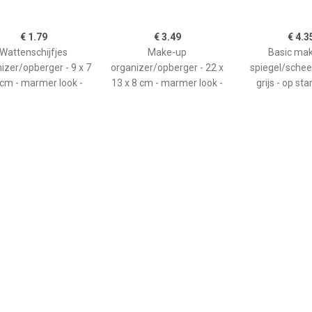
€ 1.79
€ 3.49
€ 4.3
Wattenschijfjes
Make-up
Basic ma
izer/opberger - 9 x 7
organizer/opberger - 22 x
spiegel/scheer
 cm - marmer look -
13 x 8 cm - marmer look -
grijs - op st
kunststof - 23
€ 4.35
€ 4.50
€ 3.2
Basic make-up
Basic make-up
Make-up sp
egel/scheerspiegel -
spiegel/scheerspiegel op
handspiegel - 
t - op standaard -
standaard kunststof 15 x
Schelp - zilver 
tstof - 23 x 17 cm -
20 cm grijs -
- dubbelzi