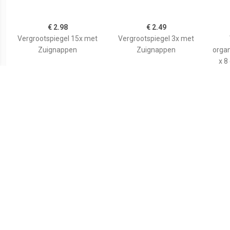
€ 2.98
€ 2.49
Vergrootspiegel 15x met
Vergrootspiegel 3x met
Zuignappen
Zuignappen
organ
x 8
€ 3.99
€ 4.55
Tasspiegel
Basic make-up
spiegel/scheerspiegel op
spi
standaard kunststof 18 x
wi
24 cm blauw -
kuns