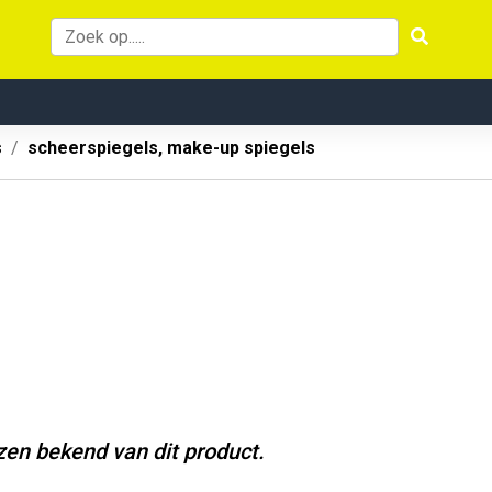
s
scheerspiegels, make-up spiegels
jzen bekend van dit product.