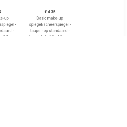
5
€ 4.35
ke-up
Basic make-up
spiegel -
spiegel/scheerspiegel -
andaard -
taupe - op standaard -
 x 17 cm -
kunststof - 23 x 17 cm -
5
€ 4.75
iegel -
Basic make-up
zakspiegel
spiegel/scheerspiegel op
- 7 x 6.5 cm
standaard kunststof 20 x
jdig -
30 cm blauw -