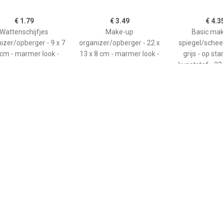
€ 1.79
€ 3.49
€ 4.3
Wattenschijfjes
Make-up
Basic ma
izer/opberger - 9 x 7
organizer/opberger - 22 x
spiegel/scheer
 cm - marmer look -
13 x 8 cm - marmer look -
grijs - op st
kunststof - 23
€ 4.35
€ 4.50
€ 3.2
Basic make-up
Basic make-up
Make-up sp
egel/scheerspiegel -
spiegel/scheerspiegel op
handspiegel - 
t - op standaard -
standaard kunststof 15 x
Schelp - zilver 
tstof - 23 x 17 cm -
20 cm grijs -
- dubbelzi