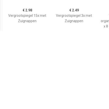
€ 2.98
€ 2.49
Vergrootspiegel 15x met
Vergrootspiegel 3x met
Zuignappen
Zuignappen
organ
x 8
€ 3.99
€ 4.55
Tasspiegel
Basic make-up
spiegel/scheerspiegel op
spi
standaard kunststof 18 x
wi
24 cm blauw -
kuns