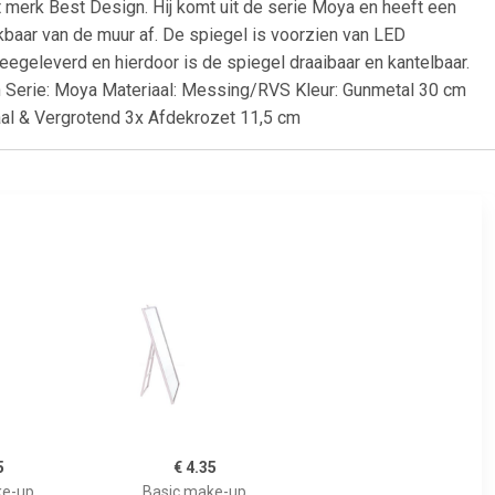
erk Best Design. Hij komt uit de serie Moya en heeft een
kbaar van de muur af. De spiegel is voorzien van LED
egeleverd en hierdoor is de spiegel draaibaar en kantelbaar.
 Serie: Moya Materiaal: Messing/RVS Kleur: Gunmetal 30 cm
aal & Vergrotend 3x Afdekrozet 11,5 cm
5
€ 4.35
ke-up
Basic make-up