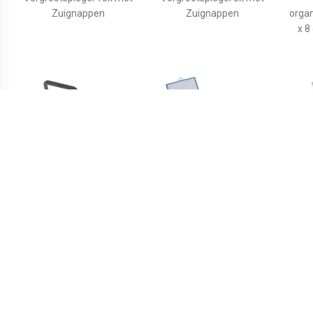
Zuignappen
Zuignappen
organ
x 8
€ 3.99
€ 4.55
Tasspiegel
Basic make-up
spiegel/scheerspiegel op
spi
standaard kunststof 18 x
wi
24 cm blauw -
kuns