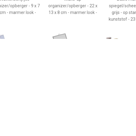
izer/opberger - 9 x 7
organizer/opberger - 22 x
spiegel/scheer
 cm - marmer look -
13 x 8 cm - marmer look -
grijs - op st
kunststof - 23
€ 4.35
€ 4.50
€ 3.2
Basic make-up
Basic make-up
Make-up sp
egel/scheerspiegel -
spiegel/scheerspiegel op
handspiegel - 
t - op standaard -
standaard kunststof 15 x
Schelp - zilver 
tstof - 23 x 17 cm -
20 cm grijs -
- dubbelzi