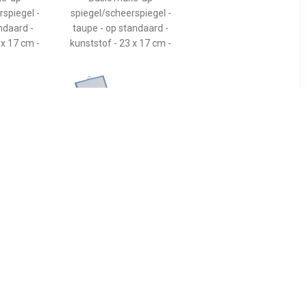
spiegel -
spiegel/scheerspiegel -
andaard -
taupe - op standaard -
 x 17 cm -
kunststof - 23 x 17 cm -
5
€ 4.75
iegel -
Basic make-up
zakspiegel
spiegel/scheerspiegel op
- 7 x 6.5 cm
standaard kunststof 20 x
jdig -
30 cm blauw -