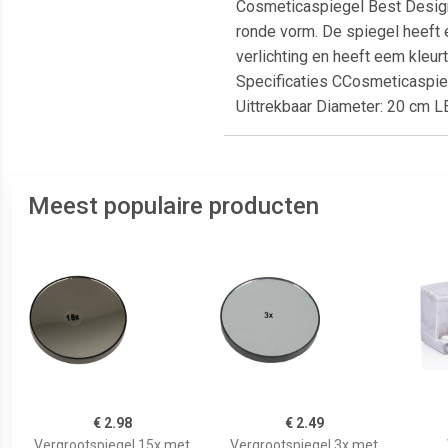
Cosmeticaspiegel Best Design
ronde vorm. De spiegel heeft 
verlichting en heeft eem kleu
Specificaties CCosmeticaspie
Uittrekbaar Diameter: 20 cm L
Meest populaire producten
€ 2.98
€ 2.49
Vergrootspiegel 15x met
Vergrootspiegel 3x met