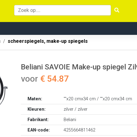
s
scheerspiegels, make-up spiegels
Beliani SAVOIE Make-up spiegel Zil
voor
€ 54.87
Maten:
""x20 cmx34 cm / ""x20 cmx34 cm
Kleuren:
zilver / zilver
Fabrikant:
Beliani
EAN-code:
4255664811462