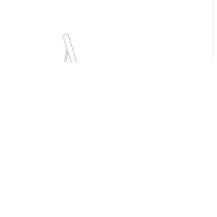
5
€ 4.35
ke-up
Basic make-up
spiegel -
spiegel/scheerspiegel -
andaard -
taupe - op standaard -
 x 17 cm -
kunststof - 23 x 17 cm -