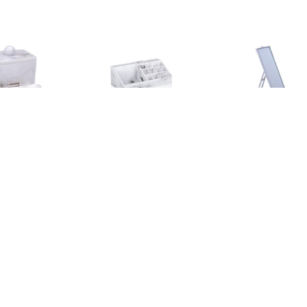
€ 1.79
€ 3.49
€ 4.3
Wattenschijfjes
Make-up
Basic ma
izer/opberger - 9 x 7
organizer/opberger - 22 x
spiegel/scheer
 cm - marmer look -
13 x 8 cm - marmer look -
grijs - op st
kunststof - 23