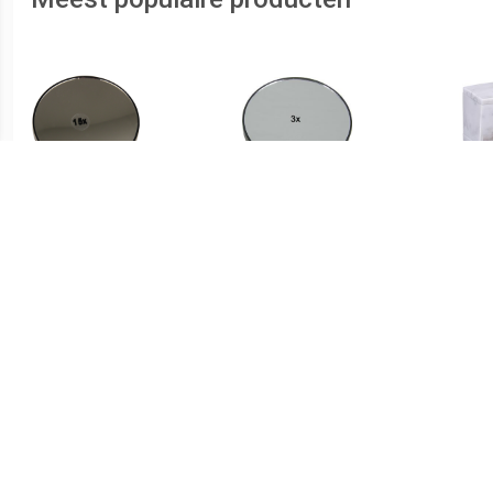
€ 2.98
€ 2.49
Vergrootspiegel 15x met
Vergrootspiegel 3x met
Zuignappen
Zuignappen
organ
x 8