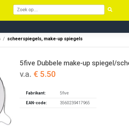
s
scheerspiegels, make-up spiegels
5five Dubbele make-up spiegel/sch
v.a.
€ 5.50
Fabrikant:
5five
EAN-code:
3560239417965