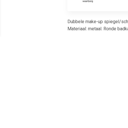
Dubbele make-up spiegel/sche
Materiaal: metaal. Ronde bad
Meest populaire producten
€ 2.98
€ 2.49
Vergrootspiegel 15x met
Vergrootspiegel 3x met