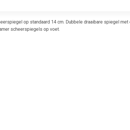
erspiegel op standaard 14 cm. Dubbele draaibare spiegel met e
kamer scheerspiegels op voet.
€ 1.79
€ 3.49
€ 4.3
Wattenschijfjes
Make-up
Basic ma