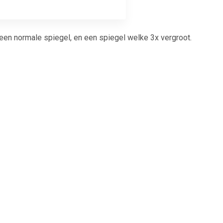
en normale spiegel, en een spiegel welke 3x vergroot.
5
€ 4.35
ke-up
Basic make-up