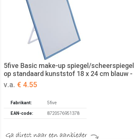
5five Basic make-up spiegel/scheerspiegel
op standaard kunststof 18 x 24 cm blauw -
v.a.
€ 4.55
Fabrikant:
5five
EAN-code:
8720576951378