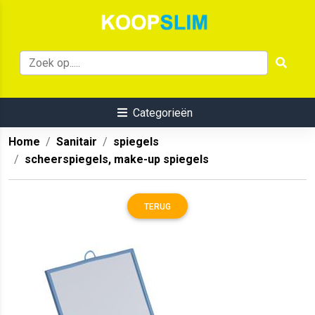
Categorieën
Home
Sanitair
spiegels
scheerspiegels, make-up spiegels
TERUG