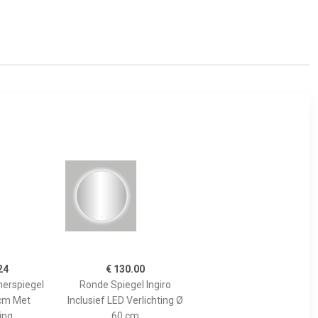
24
€ 130.00
erspiegel
Ronde Spiegel Ingiro
cm Met
Inclusief LED Verlichting Ø
ing
60 cm