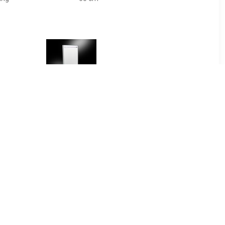
00
€ 166.00
atro met
Best Design Miracle LED
ting &
spiegel 60x80cm
0 x 60 cm