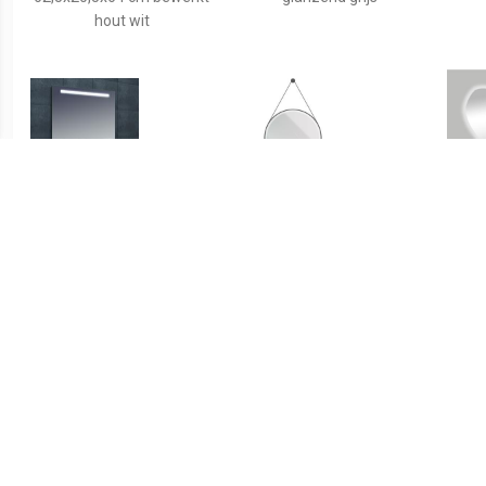
hout wit
€ 167.00
€ 143.99
Wiesbaden Line spiegel
Spiegel Aloni Ronde
Bal
met LED verlichting 80 x
Ledspiegel Met Band 80
Asy
60 cm
cm Mat Zwart
ve