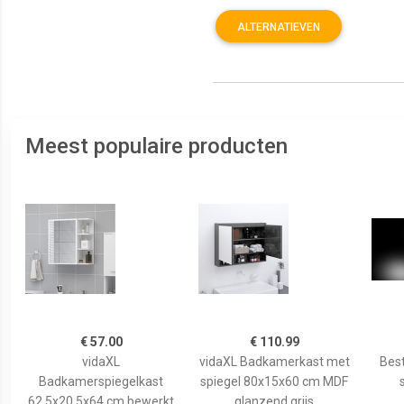
ALTERNATIEVEN
Meest populaire producten
€ 57.00
€ 110.99
vidaXL
vidaXL Badkamerkast met
Best
Badkamerspiegelkast
spiegel 80x15x60 cm MDF
62,5x20,5x64 cm bewerkt
glanzend grijs