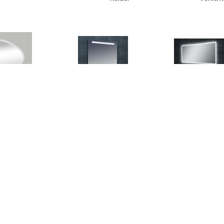
€ 142.01
€ 167.00
€ 388.
lon spiegel 60x60cm
Wiesbaden Line spiegel
Wiesbaden Qu
mmetrisch met led
met LED verlichting 80 x
LED verlich
rlichting 4015480
80 cm
verwarming 12