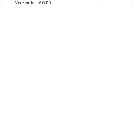
Verzenden: € 0.00
Voorradig.
€ 469.00
Verzenden: € 0.00
Voorradig.
€ 469.00
Verzenden: € 0.00
1 werkdag