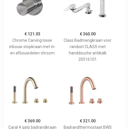
€ 121.03
€ 360.00
Chrome Carving losse
Class Badmengkraan voor
inbouw stopkraan met in-
randset CLASS met
en afbouwdelen chroom
handdouche antikalk
20516101
€ 369.00
€ 321.00
Caral 4 gats badrandkraan
Badrandthermostaat BWS