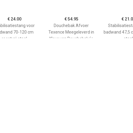
€ 24.00
€ 54.95
€ 21.
bilisatiestang voor
Douchebak Afvoer
Stabilisaties
dwand 70-120 cm
Texence Meegeleverd in
badwand 47,5 c
roestvrij staal
Kleur van Douchebak (+
staal
€75,00)
€ 265.00
€ 208.90
€ 66.
ane douchebak Pedra
Kwadrant kunststof
GO afwerkin
0cm wit steeneffect
douchebak acryl
douchebak He
rechthoekig 120x90x5 cm,
kwartrond
wit 0942119
90x90x