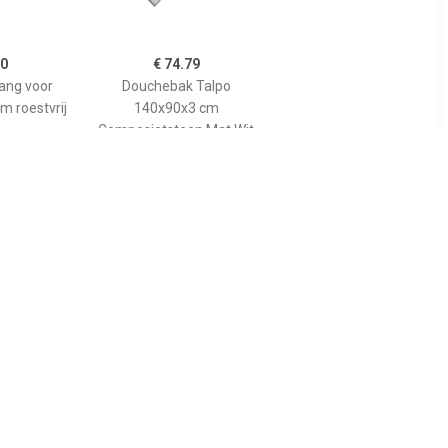
00
€ 74.79
tang voor
Douchebak Talpo
m roestvrij
140x90x3 cm
Composietsteen Mat Wit
89
€ 455.00
gspaneel
Bewonen Bauke
lion voor
douchebak
 model
composietsteen -
10cm
140x90x3cm - zwart