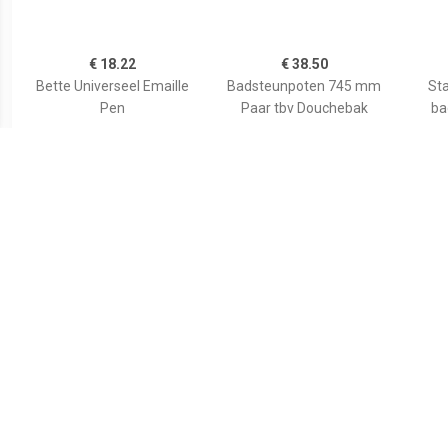
€ 18.22
€ 38.50
Bette Universeel Emaille
Badsteunpoten 745 mm
Sta
Pen
Paar tbv Douchebak
ba
€ 59.80
€ 35.82
Wiesbaden voorzetpaneel
Duravit Bevestigingsset
Aurl
+ poten tbv 1/4 ronde
Universeel Wand
120x9
douchebak acryl...
790103000000000