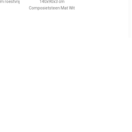
00
€ 74.79
tang voor
Douchebak Talpo
m roestvrij
140x90x3 cm
Composietsteen Mat Wit
89
€ 455.00
gspaneel
Bewonen Bauke
lion voor
douchebak
 model
composietsteen -
10cm
140x90x3cm - zwart
osiet wit