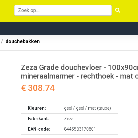
douchebakken
Zeza Grade douchevloer - 100x90cm -
mineraalmarmer - rechthoek - ma
€ 308.74
Kleuren:
geel / geel / mat (taupe)
Fabrikant:
Zeza
EAN-code:
8445583170801