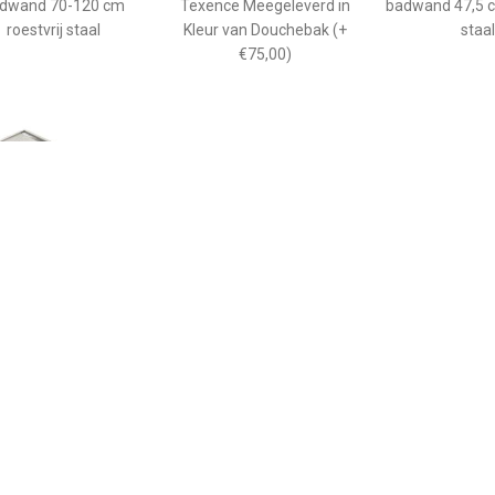
€ 24.00
€ 54.95
€ 21.
bilisatiestang voor
Douchebak Afvoer
Stabilisaties
dwand 70-120 cm
Texence Meegeleverd in
badwand 47,5 c
roestvrij staal
Kleur van Douchebak (+
staal
€75,00)
€ 265.00
€ 208.90
€ 66.
ane douchebak Pedra
Kwadrant kunststof
GO afwerkin
0cm wit steeneffect
douchebak acryl
douchebak He
rechthoekig 120x90x5 cm,
kwartrond
wit 0942119
90x90x
kunststofcomp