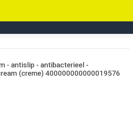
 antislip - antibacterieel -
t cream (creme) 400000000000019576