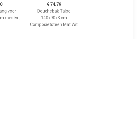
00
€ 74.79
tang voor
Douchebak Talpo
m roestvrij
140x90x3 cm
Composietsteen Mat Wit
89
€ 455.00
gspaneel
Bewonen Bauke
lion voor
douchebak
 model
composietsteen -
10cm
140x90x3cm - zwart
osiet wit