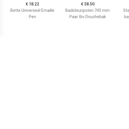
€ 18.22
€ 38.50
Bette Universeel Emaille
Badsteunpoten 745 mm
Sta
Pen
Paar tbv Douchebak
ba
€ 59.80
€ 35.82
Wiesbaden voorzetpaneel
Duravit Bevestigingsset
Aurl
+ poten tbv 1/4 ronde
Universeel Wand
120x9
douchebak acryl...
790103000000000