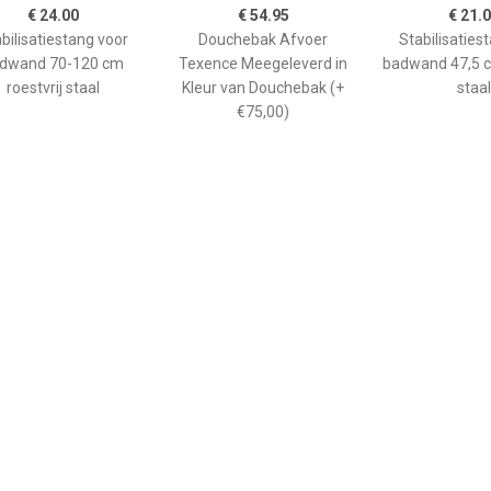
€ 24.00
€ 54.95
€ 21.
bilisatiestang voor
Douchebak Afvoer
Stabilisaties
dwand 70-120 cm
Texence Meegeleverd in
badwand 47,5 c
roestvrij staal
Kleur van Douchebak (+
staal
€75,00)
€ 265.00
€ 208.90
€ 66.
ane douchebak Pedra
Kwadrant kunststof
GO afwerkin
0cm wit steeneffect
douchebak acryl
douchebak He
rechthoekig 120x90x5 cm,
kwartrond
wit 0942119
90x90x
kunststofcomp