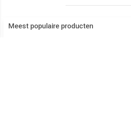
Meest populaire producten
€ 18.22
€ 38.50
Bette Universeel Emaille
Badsteunpoten 745 mm
Sta
Pen
Paar tbv Douchebak
ba