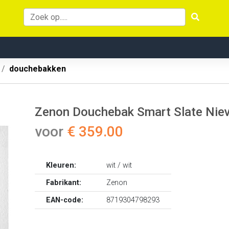
douchebakken
Zenon Douchebak Smart Slate Niev
voor
€ 359.00
Kleuren:
wit / wit
Fabrikant:
Zenon
EAN-code:
8719304798293