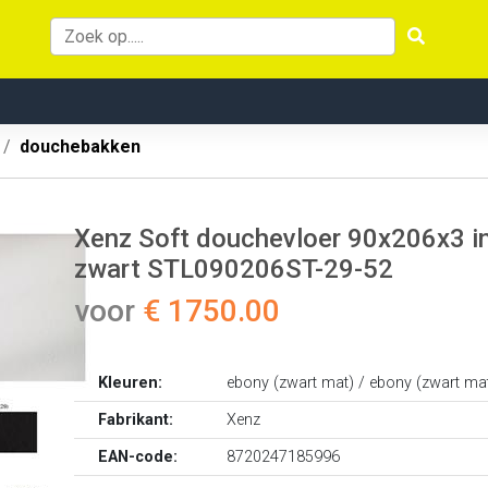
douchebakken
Xenz Soft douchevloer 90x206x3 incl
zwart STL090206ST-29-52
voor
€ 1750.00
Kleuren:
ebony (zwart mat) / ebony (zwart ma
Fabrikant:
Xenz
EAN-code:
8720247185996