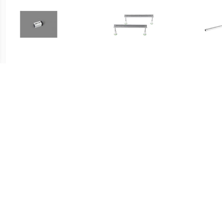
€ 18.22
€ 38.50
Bette Universeel Emaille
Badsteunpoten 745 mm
Sta
Pen
Paar tbv Douchebak
ba
€ 59.80
€ 35.82