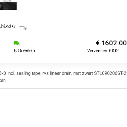
€ 1602.0
tot 6 weken
Verzenden: € 0.00
3 incl. sealing tape, rvs linear drain, mat zwart STL090206ST-2
ken.