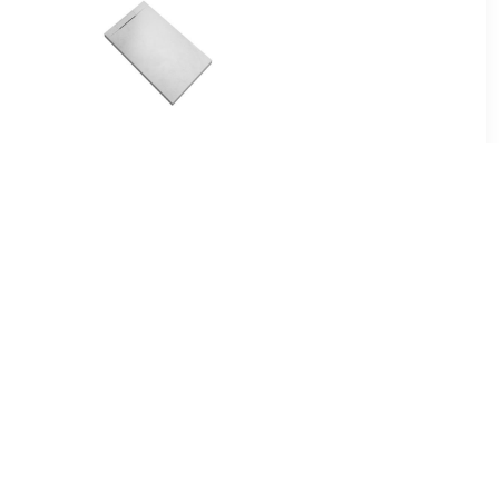
00
€ 74.79
tang voor
Douchebak Talpo
m roestvrij
140x90x3 cm
Composietsteen Mat Wit
89
€ 455.00