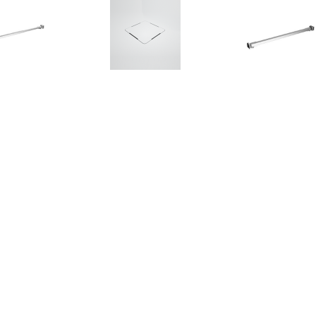
€ 24.00
€ 54.95
€ 21.
bilisatiestang voor
Douchebak Afvoer
Stabilisaties
dwand 70-120 cm
Texence Meegeleverd in
badwand 47,5 c
roestvrij staal
Kleur van Douchebak (+
staal
€75,00)
€ 265.00
€ 208.90
€ 66.