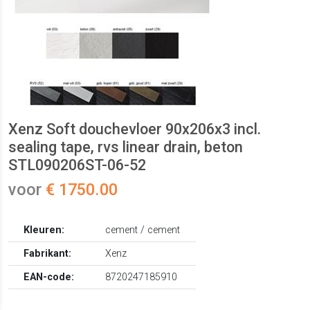
Xenz Soft douchevloer 90x206x3 incl.
sealing tape, rvs linear drain, beton
STL090206ST-06-52
voor
€ 1750.00
Kleuren:
cement / cement
Fabrikant:
Xenz
EAN-code:
8720247185910