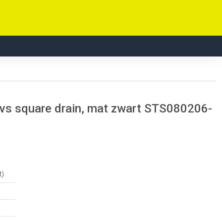
rvs square drain, mat zwart STS080206-
t)