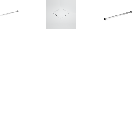
€ 24.00
€ 54.95
€ 21.
bilisatiestang voor
Douchebak Afvoer
Stabilisaties
dwand 70-120 cm
Texence Meegeleverd in
badwand 47,5 c
roestvrij staal
Kleur van Douchebak (+
staal
€75,00)
€ 265.00
€ 208.90
€ 66.