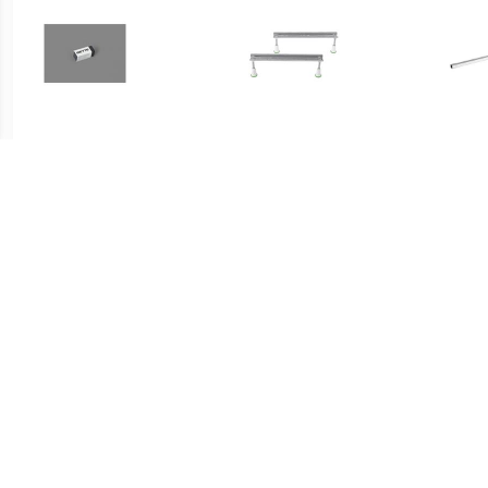
€ 18.22
€ 38.50
Bette Universeel Emaille
Badsteunpoten 745 mm
Sta
Pen
Paar tbv Douchebak
ba
€ 59.80
€ 35.82