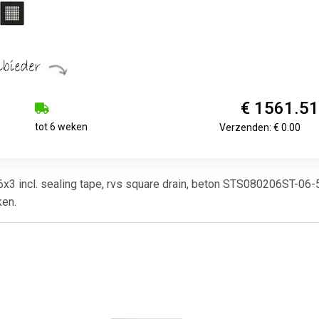
€ 1561.5
tot 6 weken
Verzenden: € 0.00
3 incl. sealing tape, rvs square drain, beton STS080206ST-06-5
ken.