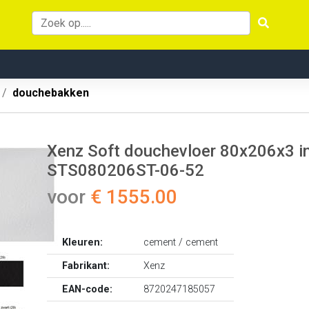
douchebakken
Xenz Soft douchevloer 80x206x3 inc
STS080206ST-06-52
voor
€ 1555.00
Kleuren:
cement / cement
Fabrikant:
Xenz
EAN-code:
8720247185057