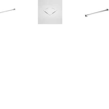
€ 24.00
€ 54.95
€ 21.
bilisatiestang voor
Douchebak Afvoer
Stabilisaties
dwand 70-120 cm
Texence Meegeleverd in
badwand 47,5 c
roestvrij staal
Kleur van Douchebak (+
staal
€75,00)
€ 265.00
€ 208.90
€ 66.