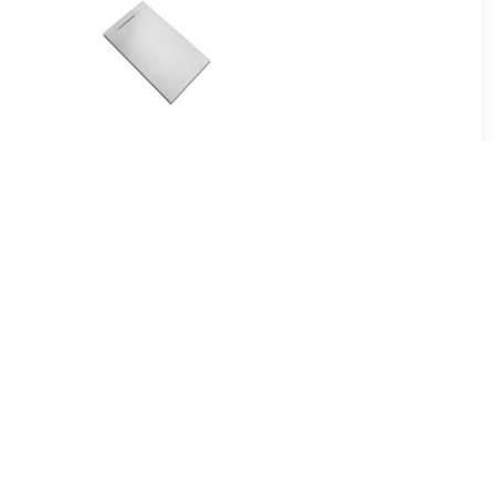
00
€ 74.79
tang voor
Douchebak Talpo
m roestvrij
140x90x3 cm
Composietsteen Mat Wit
89
€ 455.00