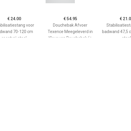
€ 24.00
€ 54.95
€ 21.
bilisatiestang voor
Douchebak Afvoer
Stabilisaties
dwand 70-120 cm
Texence Meegeleverd in
badwand 47,5 c
roestvrij staal
Kleur van Douchebak (+
staal
€75,00)
€ 265.00
€ 208.90
€ 66.
ane douchebak Pedra
Kwadrant kunststof
GO afwerkin
0cm wit steeneffect
douchebak acryl
douchebak He
rechthoekig 120x90x5 cm,
kwartrond
wit 0942119
90x90x