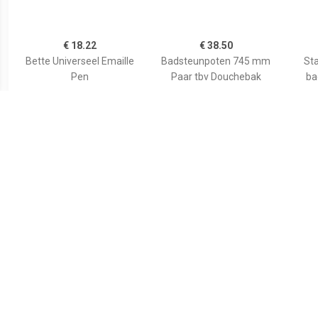
€ 18.22
€ 38.50
Bette Universeel Emaille
Badsteunpoten 745 mm
Sta
Pen
Paar tbv Douchebak
ba
€ 59.80
€ 35.82
Wiesbaden voorzetpaneel
Duravit Bevestigingsset
Aurl
+ poten tbv 1/4 ronde
Universeel Wand
120x9
douchebak acryl...
790103000000000