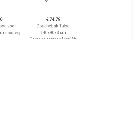
00
€ 74.79
tang voor
Douchebak Talpo
m roestvrij
140x90x3 cm
Composietsteen Mat Wit
89
€ 455.00
gspaneel
Bewonen Bauke
lion voor
douchebak
 model
composietsteen -
10cm
140x90x3cm - zwart