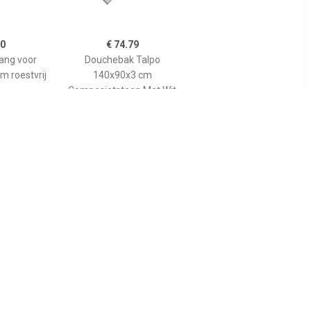
00
€ 74.79
tang voor
Douchebak Talpo
m roestvrij
140x90x3 cm
Composietsteen Mat Wit
89
€ 455.00
gspaneel
Bewonen Bauke
lion voor
douchebak
 model
composietsteen -
10cm
140x90x3cm - zwart