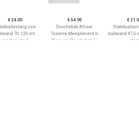
€ 24.00
€ 54.95
€ 21.
bilisatiestang voor
Douchebak Afvoer
Stabilisaties
dwand 70-120 cm
Texence Meegeleverd in
badwand 47,5 c
roestvrij staal
Kleur van Douchebak (+
staal
€75,00)
€ 265.00
€ 208.90
€ 66.
ane douchebak Pedra
Kwadrant kunststof
GO afwerkin
0cm wit steeneffect
douchebak acryl
douchebak He
rechthoekig 120x90x5 cm,
kwartrond
wit 0942119
90x90x