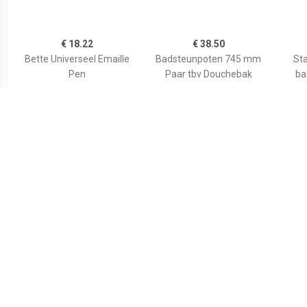
€ 18.22
€ 38.50
Bette Universeel Emaille
Badsteunpoten 745 mm
Sta
Pen
Paar tbv Douchebak
ba
€ 59.80
€ 35.82
Wiesbaden voorzetpaneel
Duravit Bevestigingsset
Aurl
+ poten tbv 1/4 ronde
Universeel Wand
120x9
douchebak acryl...
790103000000000