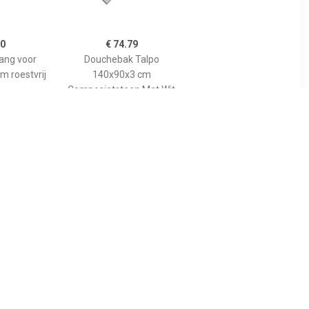
00
€ 74.79
tang voor
Douchebak Talpo
m roestvrij
140x90x3 cm
Composietsteen Mat Wit
89
€ 455.00
gspaneel
Bewonen Bauke
lion voor
douchebak
 model
composietsteen -
10cm
140x90x3cm - zwart