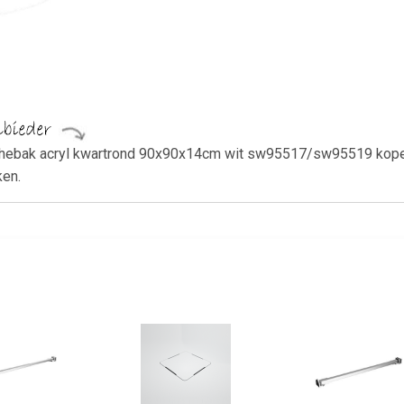
bak acryl kwartrond 90x90x14cm wit sw95517/sw95519 kopen℃ 
ken.