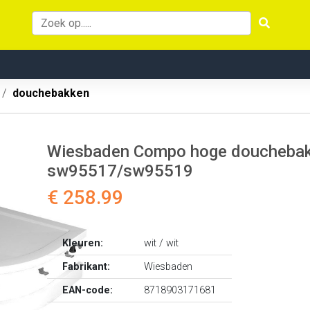
douchebakken
Wiesbaden Compo hoge douchebak 
sw95517/sw95519
€ 258.99
Kleuren:
wit / wit
Fabrikant:
Wiesbaden
EAN-code:
8718903171681