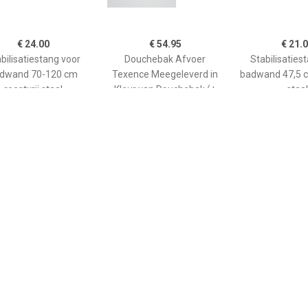
€ 24.00
€ 54.95
€ 21.
bilisatiestang voor
Douchebak Afvoer
Stabilisaties
dwand 70-120 cm
Texence Meegeleverd in
badwand 47,5 c
roestvrij staal
Kleur van Douchebak (+
staal
€75,00)
€ 265.00
€ 208.90
€ 66.
ane douchebak Pedra
Kwadrant kunststof
GO afwerkin
0cm wit steeneffect
douchebak acryl
douchebak He
rechthoekig 120x90x5 cm,
kwartrond
wit 0942119
90x90x