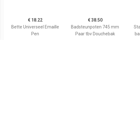
€ 18.22
€ 38.50
Bette Universeel Emaille
Badsteunpoten 745 mm
Sta
Pen
Paar tbv Douchebak
ba
€ 59.80
€ 35.82
Wiesbaden voorzetpaneel
Duravit Bevestigingsset
Aurl
+ poten tbv 1/4 ronde
Universeel Wand
120x9
douchebak acryl...
790103000000000