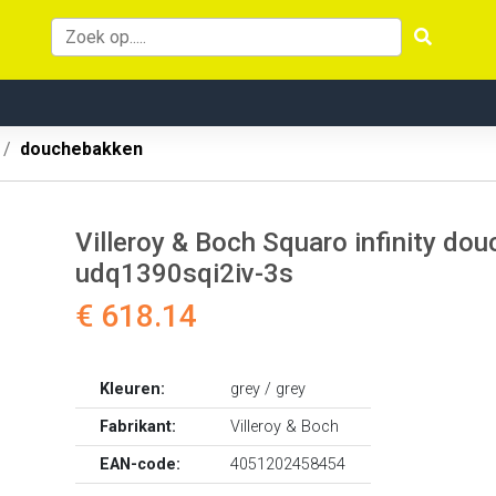
douchebakken
Villeroy & Boch Squaro infinity do
udq1390sqi2iv-3s
€ 618.14
Kleuren:
grey / grey
Fabrikant:
Villeroy & Boch
EAN-code:
4051202458454