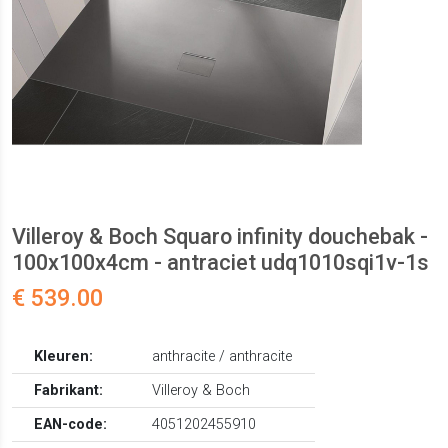
Villeroy & Boch Squaro infinity douchebak -
100x100x4cm - antraciet udq1010sqi1v-1s
€ 539.00
Kleuren:
anthracite / anthracite
Fabrikant:
Villeroy & Boch
EAN-code:
4051202455910