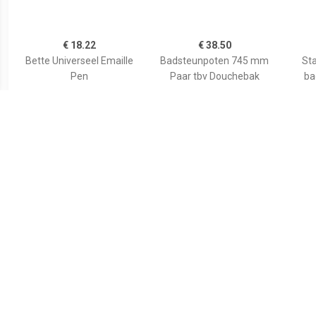
€ 18.22
€ 38.50
Bette Universeel Emaille
Badsteunpoten 745 mm
Sta
Pen
Paar tbv Douchebak
ba
€ 59.80
€ 35.82
Wiesbaden voorzetpaneel
Duravit Bevestigingsset
Aurl
+ poten tbv 1/4 ronde
Universeel Wand
120x9
douchebak acryl...
790103000000000