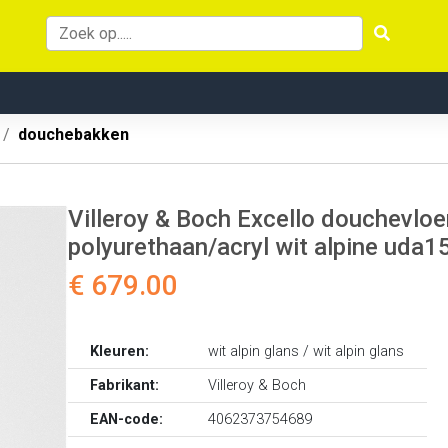
douchebakken
Villeroy & Boch Excello douchevloe
polyurethaan/acryl wit alpine uda
€ 679.00
Kleuren:
wit alpin glans / wit alpin glans
Fabrikant:
Villeroy & Boch
EAN-code:
4062373754689