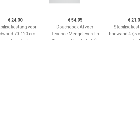
€ 24.00
€ 54.95
€ 21.
bilisatiestang voor
Douchebak Afvoer
Stabilisaties
dwand 70-120 cm
Texence Meegeleverd in
badwand 47,5 c
roestvrij staal
Kleur van Douchebak (+
staal
€75,00)
€ 265.00
€ 208.90
€ 66.
ane douchebak Pedra
Kwadrant kunststof
GO afwerkin
0cm wit steeneffect
douchebak acryl
douchebak He
rechthoekig 120x90x5 cm,
kwartrond
wit 0942119
90x90x