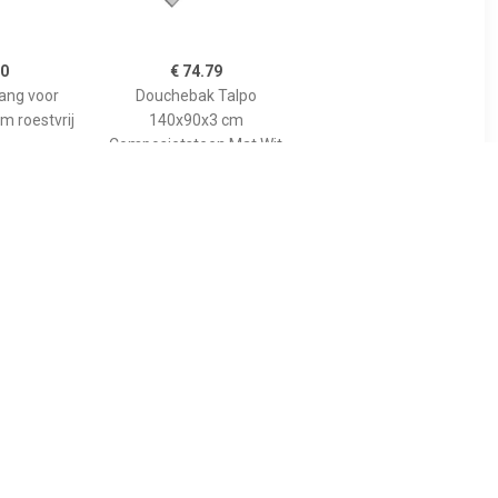
00
€ 74.79
tang voor
Douchebak Talpo
m roestvrij
140x90x3 cm
Composietsteen Mat Wit
89
€ 455.00
gspaneel
Bewonen Bauke
lion voor
douchebak
 model
composietsteen -
10cm
140x90x3cm - zwart