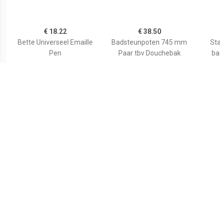
€ 18.22
€ 38.50
Bette Universeel Emaille
Badsteunpoten 745 mm
Sta
Pen
Paar tbv Douchebak
ba
€ 59.80
€ 35.82
Wiesbaden voorzetpaneel
Duravit Bevestigingsset
Aurl
+ poten tbv 1/4 ronde
Universeel Wand
120x9
douchebak acryl...
790103000000000