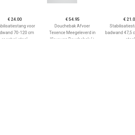
€ 24.00
€ 54.95
€ 21.
bilisatiestang voor
Douchebak Afvoer
Stabilisaties
dwand 70-120 cm
Texence Meegeleverd in
badwand 47,5 c
roestvrij staal
Kleur van Douchebak (+
staal
€75,00)
€ 265.00
€ 208.90
€ 66.
ane douchebak Pedra
Kwadrant kunststof
GO afwerkin
0cm wit steeneffect
douchebak acryl
douchebak He
rechthoekig 120x90x5 cm,
kwartrond
wit 0942119
90x90x