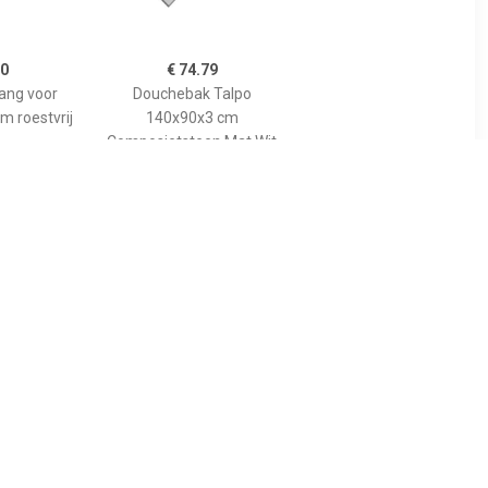
00
€ 74.79
tang voor
Douchebak Talpo
m roestvrij
140x90x3 cm
Composietsteen Mat Wit
89
€ 455.00
gspaneel
Bewonen Bauke
lion voor
douchebak
 model
composietsteen -
10cm
140x90x3cm - zwart