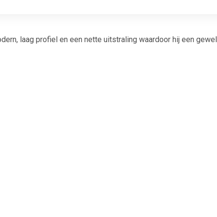
n, laag profiel en een nette uitstraling waardoor hij een gewel
rkt door een lage drempel voor gemakkelijk in- en uitstappen. 
kontwerp is de douchebak anti-slip. Deze kras- en roestbestend
g Compound) met hars, glasvezel en steenpoeder
B x D x D)
12,5 cm (B x D)
(exclusief afvoer)
rvormt
goede schokbestendigheid