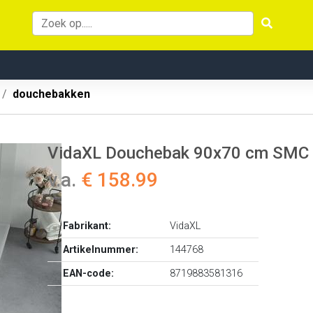
douchebakken
VidaXL Douchebak 90x70 cm SMC 
v.a.
€ 158.99
Fabrikant:
VidaXL
Artikelnummer:
144768
EAN-code:
8719883581316