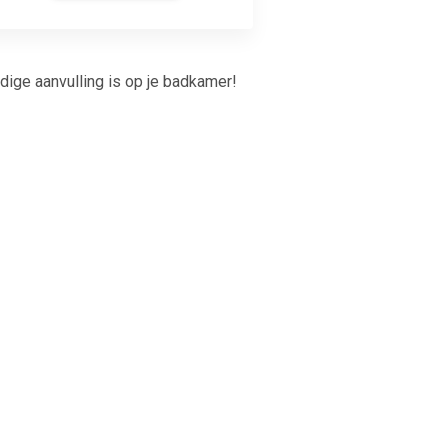
dige aanvulling is op je badkamer!
De slijtvaste SMC douchebak is versterkt voor duurzaamheid.
ige SMC douchebak weerstaat jaren van gebruik. De bak is