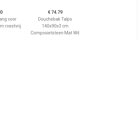
00
€ 74.79
tang voor
Douchebak Talpo
m roestvrij
140x90x3 cm
Composietsteen Mat Wit
89
€ 455.00
gspaneel
Bewonen Bauke
lion voor
douchebak
 model
composietsteen -
10cm
140x90x3cm - zwart
osiet wit