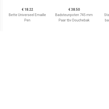
€ 18.22
€ 38.50
Bette Universeel Emaille
Badsteunpoten 745 mm
Sta
Pen
Paar tbv Douchebak
ba
€ 59.80
€ 35.82
Wiesbaden voorzetpaneel
Duravit Bevestigingsset
Aurl
+ poten tbv 1/4 ronde
Universeel Wand
120x9
douchebak acryl...
790103000000000