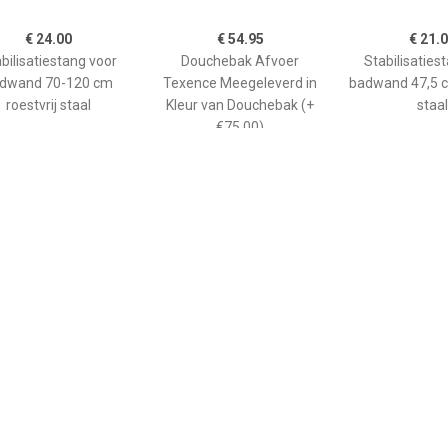
€ 24.00
€ 54.95
€ 21.
bilisatiestang voor
Douchebak Afvoer
Stabilisaties
dwand 70-120 cm
Texence Meegeleverd in
badwand 47,5 c
roestvrij staal
Kleur van Douchebak (+
staal
€75,00)
€ 265.00
€ 208.90
€ 66.
ane douchebak Pedra
Kwadrant kunststof
GO afwerkin
0cm wit steeneffect
douchebak acryl
douchebak He
rechthoekig 120x90x5 cm,
kwartrond
wit 0942119
90x90x
kunststofcomp