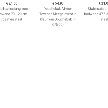
€ 24.00
€ 54.95
€ 21.
bilisatiestang voor
Douchebak Afvoer
Stabilisaties
dwand 70-120 cm
Texence Meegeleverd in
badwand 47,5 c
roestvrij staal
Kleur van Douchebak (+
staal
€75,00)
€ 265.00
€ 208.90
€ 66.
ane douchebak Pedra
Kwadrant kunststof
GO afwerkin
0cm wit steeneffect
douchebak acryl
douchebak He
rechthoekig 120x90x5 cm,
kwartrond
wit 0942119
90x90x
kunststofcomp