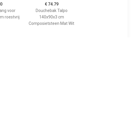
00
€ 74.79
tang voor
Douchebak Talpo
m roestvrij
140x90x3 cm
Composietsteen Mat Wit
89
€ 455.00
gspaneel
Bewonen Bauke
lion voor
douchebak
 model
composietsteen -
10cm
140x90x3cm - zwart
osiet wit