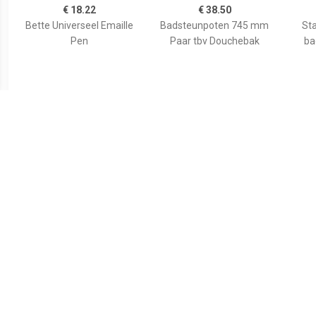
€ 18.22
€ 38.50
Bette Universeel Emaille
Badsteunpoten 745 mm
Sta
Pen
Paar tbv Douchebak
ba
€ 59.80
€ 35.82
Wiesbaden voorzetpaneel
Duravit Bevestigingsset
Aurl
+ poten tbv 1/4 ronde
Universeel Wand
120x9
douchebak acryl...
790103000000000