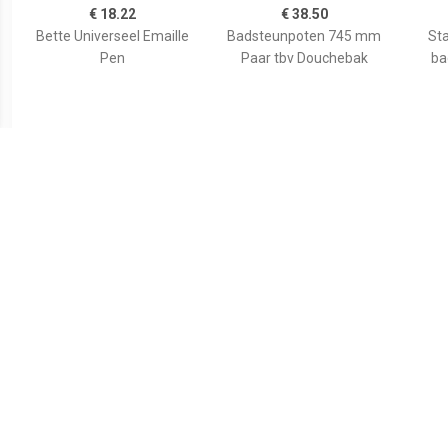
€ 18.22
€ 38.50
Bette Universeel Emaille
Badsteunpoten 745 mm
Sta
Pen
Paar tbv Douchebak
ba
€ 59.80
€ 35.82
Wiesbaden voorzetpaneel
Duravit Bevestigingsset
Aurl
+ poten tbv 1/4 ronde
Universeel Wand
120x9
douchebak acryl...
790103000000000