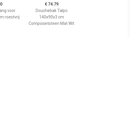
00
€ 74.79
tang voor
Douchebak Talpo
m roestvrij
140x90x3 cm
Composietsteen Mat Wit
89
€ 455.00
gspaneel
Bewonen Bauke
lion voor
douchebak
 model
composietsteen -
10cm
140x90x3cm - zwart
osiet wit