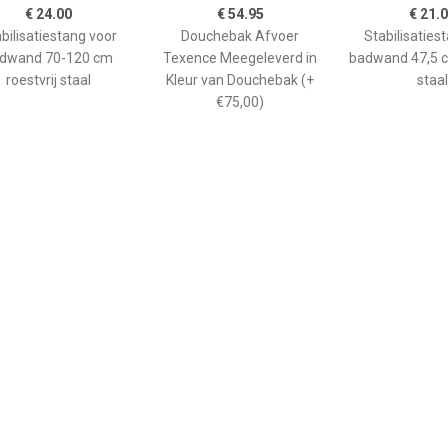
€ 24.00
€ 54.95
€ 21.
bilisatiestang voor
Douchebak Afvoer
Stabilisaties
dwand 70-120 cm
Texence Meegeleverd in
badwand 47,5 c
roestvrij staal
Kleur van Douchebak (+
staal
€75,00)
€ 265.00
€ 208.90
€ 66.
ane douchebak Pedra
Kwadrant kunststof
GO afwerkin
0cm wit steeneffect
douchebak acryl
douchebak He
rechthoekig 120x90x5 cm,
kwartrond
wit 0942119
90x90x
kunststofcomp