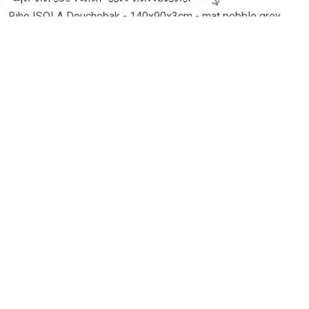
Riho ISOLA Douchebak - 140x90x3cm - mat pebble grey
D007017106 kopen℃ Sanitairwinkel.nl is dé Riho specialist
met een groot assortiment Douchebakken.
TERUG
Algemeen
Koopadvies, FAQ over?
Privacy Policy
Cookies
Disclaimer
Zakelijk