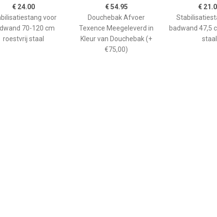
€ 24.00
€ 54.95
€ 21.
bilisatiestang voor
Douchebak Afvoer
Stabilisaties
dwand 70-120 cm
Texence Meegeleverd in
badwand 47,5 c
roestvrij staal
Kleur van Douchebak (+
staal
€75,00)
€ 265.00
€ 208.90
€ 66.
ane douchebak Pedra
Kwadrant kunststof
GO afwerkin
0cm wit steeneffect
douchebak acryl
douchebak He
rechthoekig 120x90x5 cm,
kwartrond
wit 0942119
90x90x
kunststofcomp