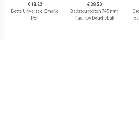
€ 18.22
€ 38.50
Bette Universeel Emaille
Badsteunpoten 745 mm
Sta
Pen
Paar tbv Douchebak
ba
€ 59.80
€ 35.82
Wiesbaden voorzetpaneel
Duravit Bevestigingsset
Aurl
+ poten tbv 1/4 ronde
Universeel Wand
120x9
douchebak acryl...
790103000000000