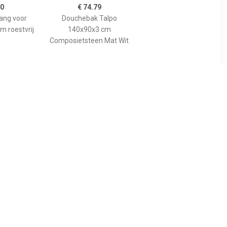
00
€ 74.79
tang voor
Douchebak Talpo
m roestvrij
140x90x3 cm
Composietsteen Mat Wit
89
€ 455.00
gspaneel
Bewonen Bauke
lion voor
douchebak
 model
composietsteen -
10cm
140x90x3cm - zwart
osiet wit