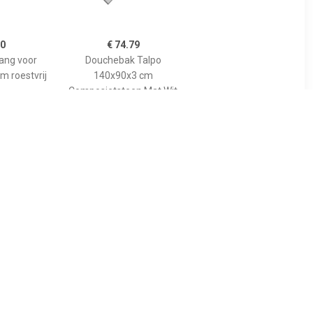
00
€ 74.79
tang voor
Douchebak Talpo
m roestvrij
140x90x3 cm
Composietsteen Mat Wit
89
€ 455.00
gspaneel
Bewonen Bauke
lion voor
douchebak
 model
composietsteen -
10cm
140x90x3cm - zwart