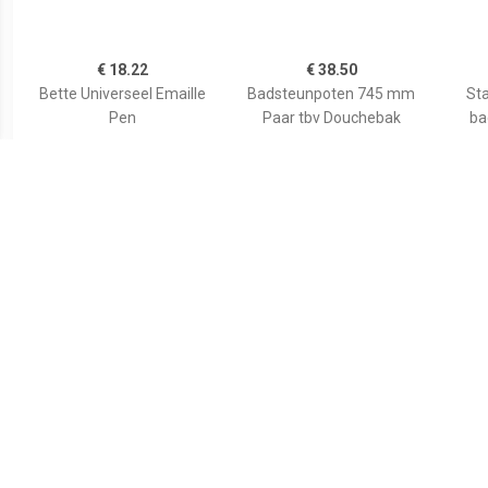
€ 18.22
€ 38.50
Bette Universeel Emaille
Badsteunpoten 745 mm
Sta
Pen
Paar tbv Douchebak
ba
€ 59.80
€ 35.82
Wiesbaden voorzetpaneel
Duravit Bevestigingsset
Aurl
+ poten tbv 1/4 ronde
Universeel Wand
120x9
douchebak acryl...
790103000000000