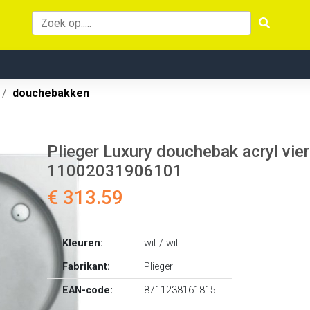
douchebakken
Plieger Luxury douchebak acryl vi
11002031906101
€ 313.59
Kleuren:
wit / wit
Fabrikant:
Plieger
EAN-code:
8711238161815