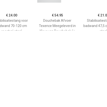
€ 24.00
€ 54.95
€ 21.
bilisatiestang voor
Douchebak Afvoer
Stabilisaties
dwand 70-120 cm
Texence Meegeleverd in
badwand 47,5 c
roestvrij staal
Kleur van Douchebak (+
staal
€75,00)
€ 265.00
€ 208.90
€ 66.
ane douchebak Pedra
Kwadrant kunststof
GO afwerkin
0cm wit steeneffect
douchebak acryl
douchebak He
rechthoekig 120x90x5 cm,
kwartrond
wit 0942119
90x90x