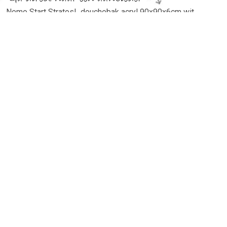
Nemo Start StratosL douchebak acryl 90x90x6cm wit
122005 kopen℃ Sanitairwinkel.nl is dé Nemo specialist met
een groot assortiment Douchebakken.
TERUG
Algemeen
Koopadvies, FAQ over?
Privacy Policy
Cookies
Disclaimer
Zakelijk