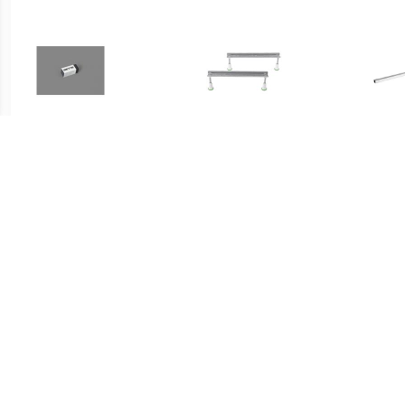
€ 18.22
€ 38.50
Bette Universeel Emaille
Badsteunpoten 745 mm
Sta
Pen
Paar tbv Douchebak
ba