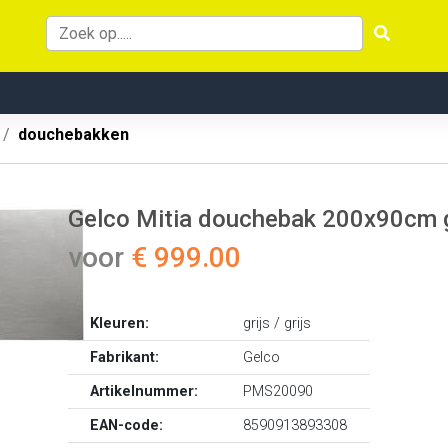
douchebakken
Gelco Mitia douchebak 200x90cm g
voor
€ 999.00
Kleuren:
grijs / grijs
Fabrikant:
Gelco
Artikelnummer:
PMS20090
EAN-code:
8590913893308