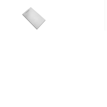
00
€ 74.79
tang voor
Douchebak Talpo
m roestvrij
140x90x3 cm
Composietsteen Mat Wit