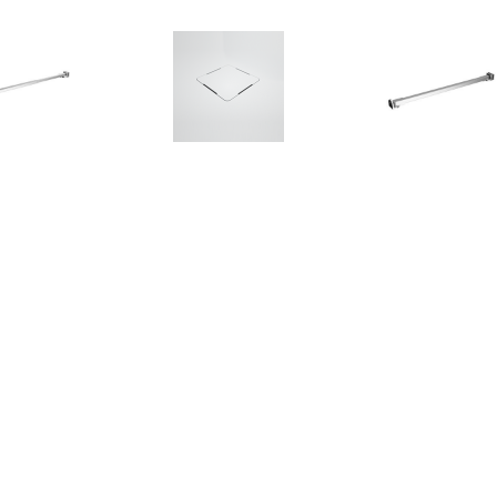
€ 24.00
€ 54.95
€ 21.
bilisatiestang voor
Douchebak Afvoer
Stabilisaties
dwand 70-120 cm
Texence Meegeleverd in
badwand 47,5 c
roestvrij staal
Kleur van Douchebak (+
staal
€75,00)