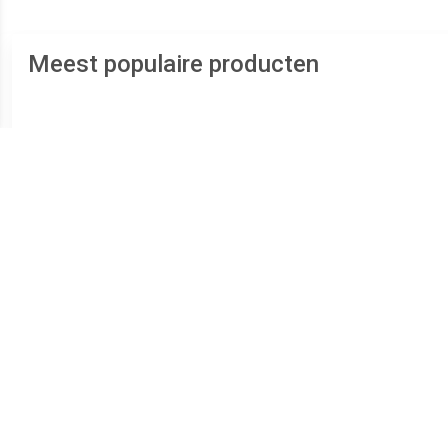
Meest populaire producten
€ 18.22
€ 38.50
Bette Universeel Emaille
Badsteunpoten 745 mm
Sta
Pen
Paar tbv Douchebak
ba