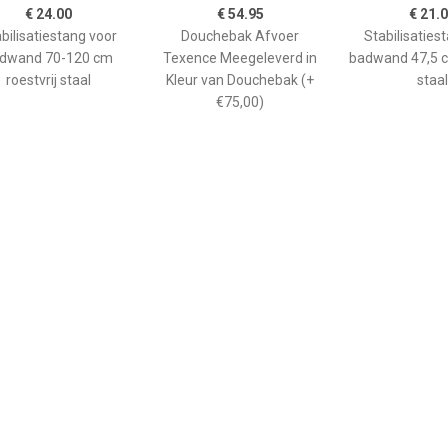
€ 24.00
€ 54.95
€ 21.
bilisatiestang voor
Douchebak Afvoer
Stabilisaties
dwand 70-120 cm
Texence Meegeleverd in
badwand 47,5 c
roestvrij staal
Kleur van Douchebak (+
staal
€75,00)
€ 265.00
€ 208.90
€ 66.
ane douchebak Pedra
Kwadrant kunststof
GO afwerkin
0cm wit steeneffect
douchebak acryl
douchebak He
rechthoekig 120x90x5 cm,
kwartrond
wit 0942119
90x90x
kunststofcomp