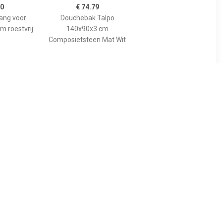
00
€ 74.79
tang voor
Douchebak Talpo
m roestvrij
140x90x3 cm
Composietsteen Mat Wit
89
€ 455.00
gspaneel
Bewonen Bauke
lion voor
douchebak
 model
composietsteen -
10cm
140x90x3cm - zwart
osiet wit