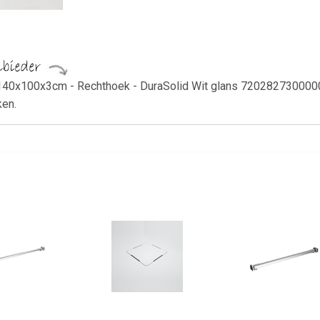
140x100x3cm - Rechthoek - DuraSolid Wit glans 720282730000000
ken.