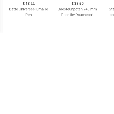
€ 18.22
€ 38.50
Bette Universeel Emaille
Badsteunpoten 745 mm
Sta
Pen
Paar tbv Douchebak
ba
€ 59.80
€ 35.82
Wiesbaden voorzetpaneel
Duravit Bevestigingsset
Aurl
+ poten tbv 1/4 ronde
Universeel Wand
120x9
douchebak acryl...
790103000000000