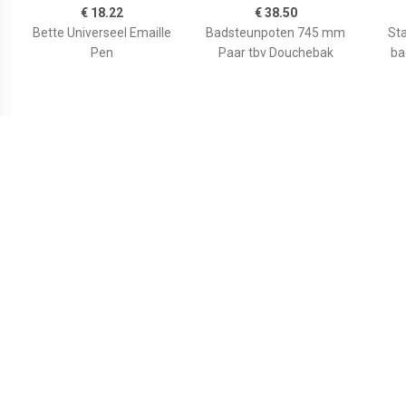
€ 18.22
€ 38.50
Bette Universeel Emaille
Badsteunpoten 745 mm
Sta
Pen
Paar tbv Douchebak
ba
€ 59.80
€ 35.82
Wiesbaden voorzetpaneel
Duravit Bevestigingsset
Aurl
+ poten tbv 1/4 ronde
Universeel Wand
120x9
douchebak acryl...
790103000000000