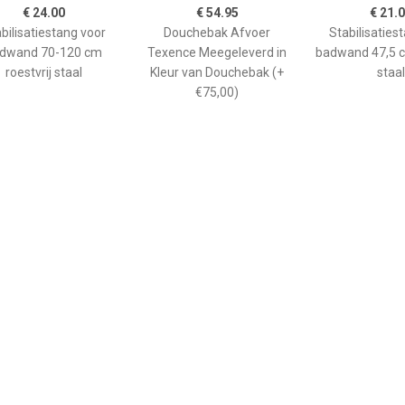
€ 24.00
€ 54.95
€ 21.
bilisatiestang voor
Douchebak Afvoer
Stabilisaties
dwand 70-120 cm
Texence Meegeleverd in
badwand 47,5 c
roestvrij staal
Kleur van Douchebak (+
staal
€75,00)
€ 265.00
€ 208.90
€ 66.
ane douchebak Pedra
Kwadrant kunststof
GO afwerkin
0cm wit steeneffect
douchebak acryl
douchebak He
rechthoekig 120x90x5 cm,
kwartrond
wit 0942119
90x90x
kunststofcomp