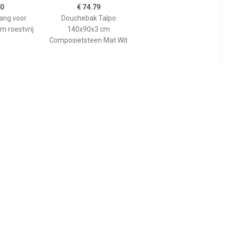
00
€ 74.79
tang voor
Douchebak Talpo
m roestvrij
140x90x3 cm
Composietsteen Mat Wit
89
€ 455.00
gspaneel
Bewonen Bauke
lion voor
douchebak
 model
composietsteen -
10cm
140x90x3cm - zwart
osiet wit