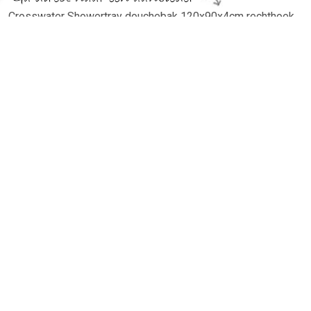
Crosswater Showertray douchebak 120x90x4cm rechthoek
wit ST0R91200 kopen℃ Sanitairwinkel.nl is dé Crosswater
specialist met een groot assortiment Douchebakken.
TERUG
Algemeen
Koopadvies, FAQ over?
Privacy Policy
Cookies
Disclaimer
Zakelijk