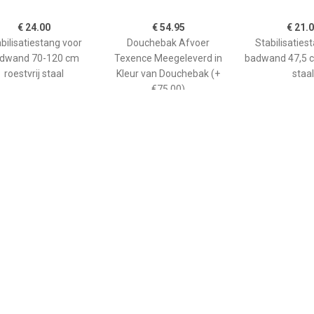
€ 24.00
€ 54.95
€ 21.
bilisatiestang voor
Douchebak Afvoer
Stabilisaties
dwand 70-120 cm
Texence Meegeleverd in
badwand 47,5 c
roestvrij staal
Kleur van Douchebak (+
staal
€75,00)
€ 265.00
€ 208.90
€ 66.
ane douchebak Pedra
Kwadrant kunststof
GO afwerkin
0cm wit steeneffect
douchebak acryl
douchebak He
rechthoekig 120x90x5 cm,
kwartrond
wit 0942119
90x90x
kunststofcomp