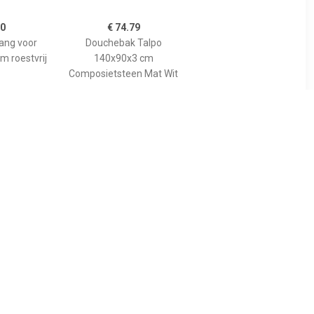
00
€ 74.79
tang voor
Douchebak Talpo
m roestvrij
140x90x3 cm
Composietsteen Mat Wit
89
€ 455.00
gspaneel
Bewonen Bauke
lion voor
douchebak
 model
composietsteen -
10cm
140x90x3cm - zwart
osiet wit