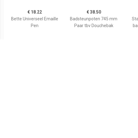
€ 18.22
€ 38.50
Bette Universeel Emaille
Badsteunpoten 745 mm
Sta
Pen
Paar tbv Douchebak
ba
€ 59.80
€ 35.82
Wiesbaden voorzetpaneel
Duravit Bevestigingsset
Aurl
+ poten tbv 1/4 ronde
Universeel Wand
120x9
douchebak acryl...
790103000000000