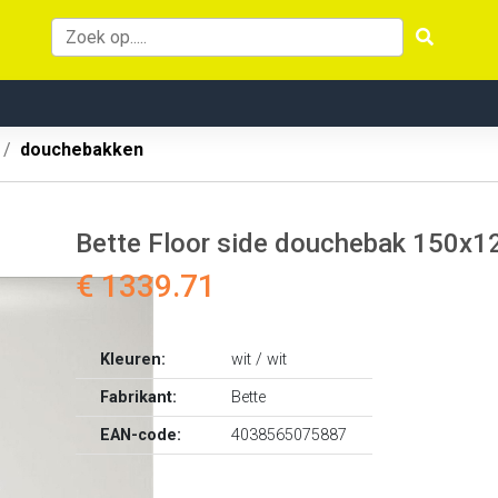
douchebakken
Bette Floor side douchebak 150x
€ 1339.71
Kleuren:
wit / wit
Fabrikant:
Bette
EAN-code:
4038565075887