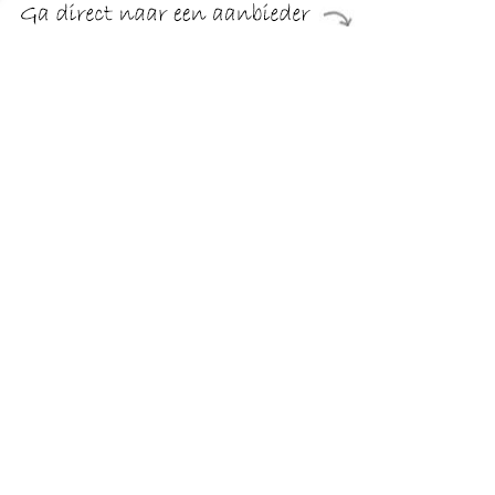
Bette Floor douchevloer 80x80cm m/drager antislip wit
5831-000ae,t1 kopen℃ Sanitairwinkel.nl is dé Bette
specialist met een groot assortiment Douchebakken.
TERUG
Algemeen
Koopadvies, FAQ over?
Privacy Policy
Cookies
Disclaimer