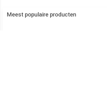
Meest populaire producten
€ 18.22
€ 38.50
Bette Universeel Emaille
Badsteunpoten 745 mm
Sta
Pen
Paar tbv Douchebak
ba