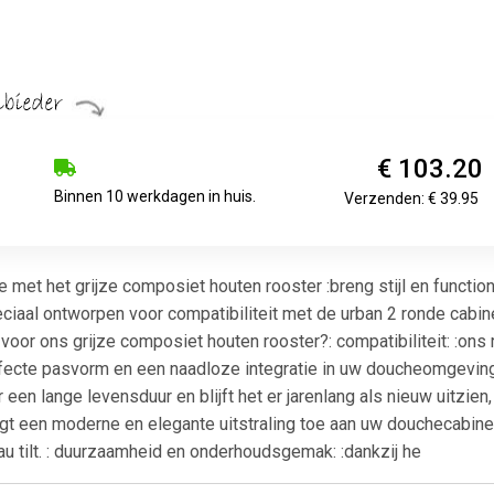
€ 103.20
Binnen 10 werkdagen in huis.
Verzenden: € 39.95
met het grijze composiet houten rooster :breng stijl en functio
iaal ontworpen voor compatibiliteit met de urban 2 ronde cabine
oor ons grijze composiet houten rooster?: compatibiliteit: :ons
fecte pasvorm en een naadloze integratie in uw doucheomgeving. 
r een lange levensduur en blijft het er jarenlang als nieuw uitzien, z
t een moderne en elegante uitstraling toe aan uw douchecabine. 
u tilt. : duurzaamheid en onderhoudsgemak: :dankzij he