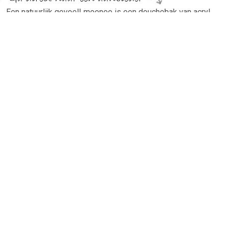
Een natuurlijk gevoel! mooneo is een douchebak van acryl
met een oppervlak met een steeneffect, voor een natuurlijke
stijl en een aangename aanraking. Beschikbaar in 3
eigentijdse kleuren (wit, grijs, zwart), met een matte
afwerking.
TERUG
Algemeen
Koopadvies, FAQ over?
Privacy Policy
Cookies
Disclaimer