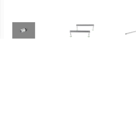
€ 18.22
€ 38.50
Bette Universeel Emaille
Badsteunpoten 745 mm
Sta
Pen
Paar tbv Douchebak
ba