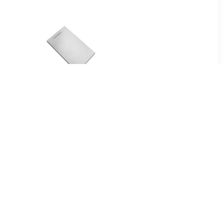
00
€ 74.79
tang voor
Douchebak Talpo
m roestvrij
140x90x3 cm
Composietsteen Mat Wit