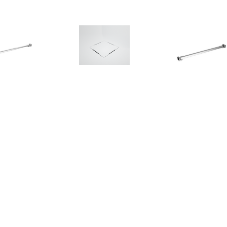
€ 24.00
€ 54.95
€ 21.
bilisatiestang voor
Douchebak Afvoer
Stabilisaties
dwand 70-120 cm
Texence Meegeleverd in
badwand 47,5 c
roestvrij staal
Kleur van Douchebak (+
staal
€75,00)