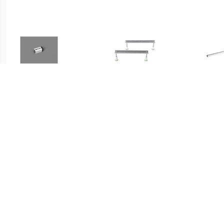
€ 18.22
€ 38.50
Bette Universeel Emaille
Badsteunpoten 745 mm
Sta
Pen
Paar tbv Douchebak
ba