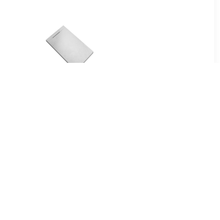
00
€ 74.79
tang voor
Douchebak Talpo
m roestvrij
140x90x3 cm
Composietsteen Mat Wit