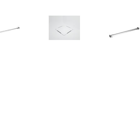
€ 24.00
€ 54.95
€ 21.
bilisatiestang voor
Douchebak Afvoer
Stabilisaties
dwand 70-120 cm
Texence Meegeleverd in
badwand 47,5 c
roestvrij staal
Kleur van Douchebak (+
staal
€75,00)