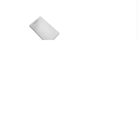
00
€ 74.79
tang voor
Douchebak Talpo
m roestvrij
140x90x3 cm
Composietsteen Mat Wit