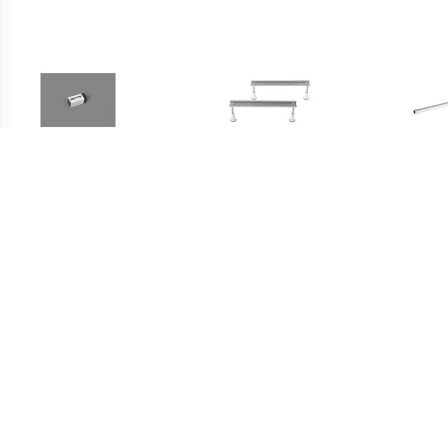
€ 18.22
€ 38.50
Bette Universeel Emaille
Badsteunpoten 745 mm
Sta
Pen
Paar tbv Douchebak
ba