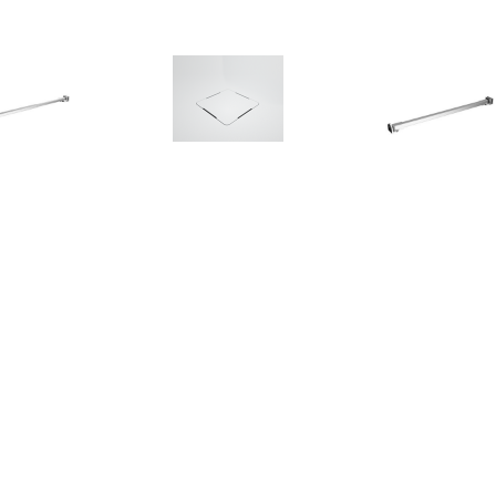
€ 24.00
€ 54.95
€ 21.
bilisatiestang voor
Douchebak Afvoer
Stabilisaties
dwand 70-120 cm
Texence Meegeleverd in
badwand 47,5 c
roestvrij staal
Kleur van Douchebak (+
staal
€75,00)