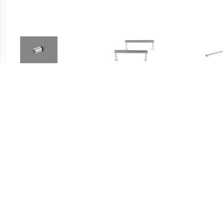
€ 18.22
€ 38.50
Bette Universeel Emaille
Badsteunpoten 745 mm
Sta
Pen
Paar tbv Douchebak
ba