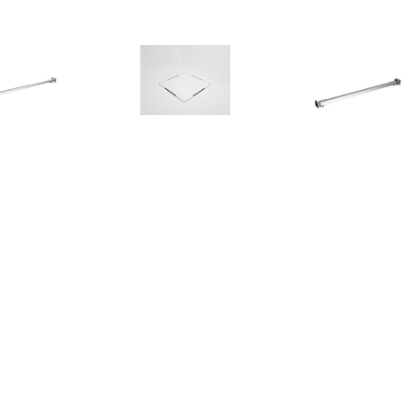
€ 24.00
€ 54.95
€ 21.
bilisatiestang voor
Douchebak Afvoer
Stabilisaties
dwand 70-120 cm
Texence Meegeleverd in
badwand 47,5 c
roestvrij staal
Kleur van Douchebak (+
staal
€75,00)