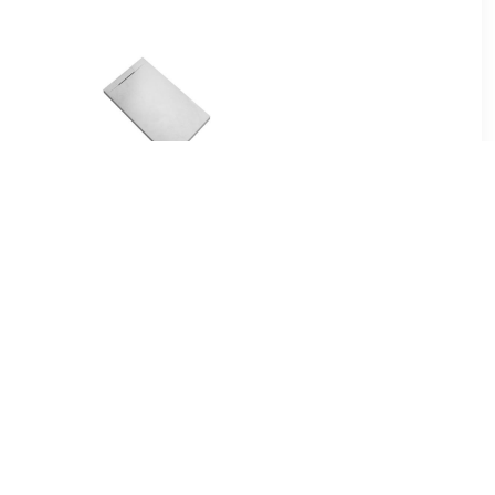
00
€ 74.79
tang voor
Douchebak Talpo
m roestvrij
140x90x3 cm
Composietsteen Mat Wit